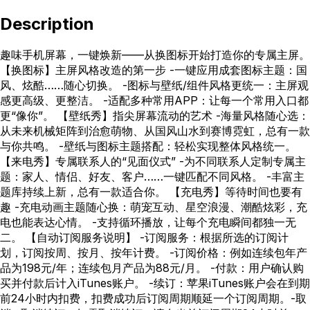
Description
趣味手机屏幕，一键焕新——从换图标开始打造你的专属主屏。
【换图标】主屏风格改造的第一步 -一键应用成套图标主题：国
风、炫酷……随心切换。 -图标与壁纸/组件风格更统一：主屏观
感更高级、更整洁。 -适配多种常用APP：让每一个常用入口都
更“像你”。 【壁纸秀】指尖屏幕流动的艺术 -海量风格随心选：
从未来机械矩阵到治愈萌物、从国风山水到赛博霓虹，总有一款
与你共鸣。 -壁纸与图标主题搭配：轻松实现整体风格统一。
【来电秀】专属联系人的“见面仪式” -为不同联系人定制专属主
题：家人、情侣、好友、客户……一键匹配不同风格。 -丰富主
题库持续上新，总有一款适合你。 【充电秀】等待时间也要有
趣 -充电动画主题随心换：萌宠互动、星空浪漫、潮酷炫彩，充
电也能表达心情。 -支持循环播放，让每个充电瞬间都独一无
二。 【自动订阅服务说明】 -订阅服务：根据所选的订阅计
划，订阅按周、按月、按年计费。 -订阅价格：例如连续包年产
品为198元/年；连续包月产品为88元/月。 -付款：用户确认购
买并付款后计入iTunes账户。 -续订：苹果iTunes账户会在到期
前24小时内扣费，扣费成功后订阅周期顺延一个订阅周期。-取