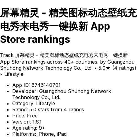
屏幕精灵 - 精美图标动态壁纸充
电秀来电秀一键换新 App
Store rankings
Track 屏幕精灵 - 精美图标动态壁纸充电秀来电秀一键换新
App Store rankings across 40+ countries. by Guangzhou
Shuhong Network Technology Co., Ltd. • 5.0★ (4 ratings)
• Lifestyle
App ID: 6746140791
Developer: Guangzhou Shuhong Network
Technology Co., Ltd.
Category: Lifestyle
Rating: 5.0 stars from 4 ratings
Price: Free
Version: 1.6.1
Age rating: 9+
Platforms: iPhone, iPad