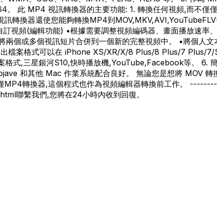
64。 此 MP4 視訊轉換器的主要功能: 1. 轉換任何視頻,而不僅僅是
換器還使您能夠轉換MP4到MOV,MKV,AVI,YouTubeFLV
)。 4. 自訂視頻(編輯功能) •根據需要調整視頻編碼器、畫面播
將兩個或多個視訊短片合併到一個新的完整視頻中。 •將個人文本
Phone XS/XR/X/8 Plus/8 Plus/7 Plus/7/SE/6s Plu
檔案格式,三星銀河S10,快時播放機,YouTube,Facebook等
ave 和其他 Mac 作業系統配合良好。 無論您是想將 MOV 轉換
個程式也作為視頻編輯器轉換前工作。 ------------------------
ontact.html聯繫我們,您將在24小時內收到回復。