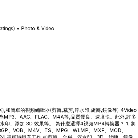
tings) • Photo & Video
5編解碼器),和簡單的視頻編輯器(剪輯,裁剪,浮水印,旋轉,鏡像等) 4Video
為MP3、AAC、FLAC、M4A等,品質優良、速度快。此外,許多
加 3D 效果等。 為什麼選擇4視頻MP4轉換器？ 1. 將
、3GP、VOB、M4V、TS、MPG、WLMP、MXF、MOD、
 作為 MP4 視頻編輯器工作,如剪輯、合併、浮水印、3D、旋轉、鏡像、