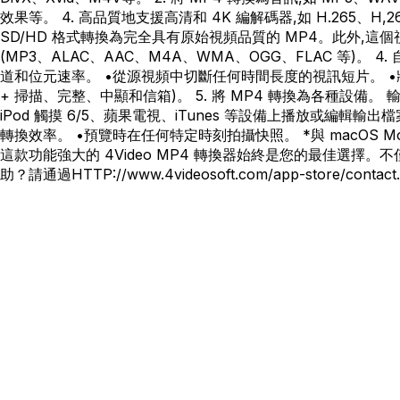
效果等。 4. 高品質地支援高清和 4K 編解碼器,如 H.265、H,2
SD/HD 格式轉換為完全具有原始視頻品質的 MP4。此外,這個視訊轉
(MP3、ALAC、AAC、M4A、WMA、OGG、FLAC 等
道和位元速率。 •從源視頻中切斷任何時間長度的視訊短片。 •
+ 掃描、完整、中顯和信箱)。 5. 將 MP4 轉換為各種設備。 輸出檔案格式可以在 i
iPod 觸摸 6/5、蘋果電視、iTunes 等設備上播放或編輯輸出
轉換效率。 •預覽時在任何特定時刻拍攝快照。 *與 macOS Moj
這款功能強大的 4Video MP4 轉換器始終是您的最佳選擇。不僅MP4轉換器,這
助？請通過HTTP://www.4videosoft.com/app-store/c