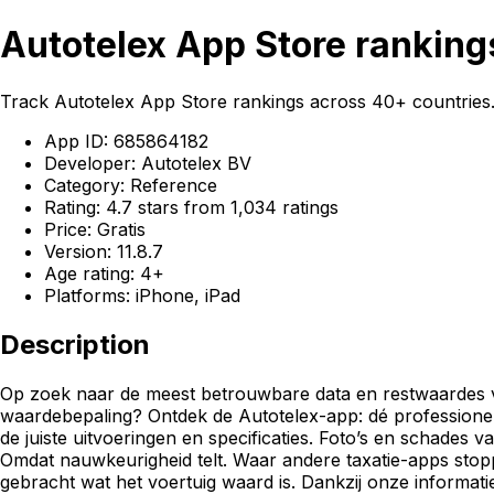
Autotelex App Store ranking
Track Autotelex App Store rankings across 40+ countries.
App ID: 685864182
Developer: Autotelex BV
Category: Reference
Rating: 4.7 stars from 1,034 ratings
Price: Gratis
Version: 11.8.7
Age rating: 4+
Platforms: iPhone, iPad
Description
Op zoek naar de meest betrouwbare data en restwaardes v
waardebepaling? Ontdek de Autotelex-app: dé professionel
de juiste uitvoeringen en specificaties. Foto’s en schades
Omdat nauwkeurigheid telt. Waar andere taxatie-apps stopp
gebracht wat het voertuig waard is. Dankzij onze informatie