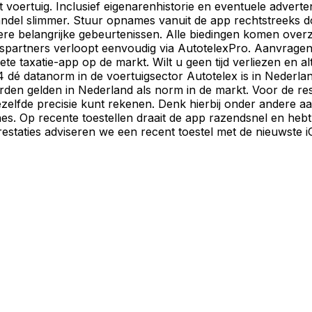
t voertuig. Inclusief eigenarenhistorie en eventuele adver
ndel slimmer. Stuur opnames vanuit de app rechtstreeks d
ndere belangrijke gebeurtenissen. Alle biedingen komen ove
spartners verloopt eenvoudig via AutotelexPro. Aanvragen 
e taxatie-app op de markt. Wilt u geen tijd verliezen en a
4 dé datanorm in de voertuigsector Autotelex is in Nederl
arden gelden in Nederland als norm in de markt. Voor de 
ezelfde precisie kunt rekenen. Denk hierbij onder andere 
. Op recente toestellen draait de app razendsnel en hebt u
prestaties adviseren we een recent toestel met de nieuwste