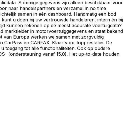
tentiedata. Sommige gegevens zijn alleen beschikbaar voor
oor naar handelspartners en verzamel in no time
rzichtelijk samen in één dashboard. Handmatig een bod
kunt u doen bij uw vertrouwde handelaren, intern én bij
ltijd kunnen rekenen op de meest accurate voertuigdata?
and marktleider in motorvoertuiggegevens en staat bekend
rest van Europa werken we samen met zorgvuldig
aan CarPass en CARFAX. Klaar voor topprestaties De
 toegang tot alle functionaliteiten. Ook op oudere
 iOS- (ondersteuning vanaf 15.0). Het up-to-date houden