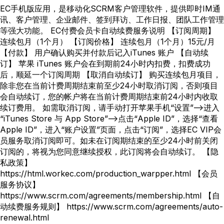
EC手机版应用，是移动化SCRM客户管理软件，提供即时IM通
讯、客户管理、企业邮件、签到拜访、工作日报、团队工作管理
等强大功能。 EC付费会员卡自动续费服务说明 【订阅周期】
连续包月（1个月） 【订阅价格】 连续包月（1个月）15元/月
【付款】 用户确认购买并付款后记入iTunes 账户 【自动续
订】 苹果 iTunes 账户会在到期前24小时内扣费，扣费成功
后，顺延一个订阅周期 【取消自动续订】 购买连续包月项目，
除非您在当前计费周期结束前至少24小时取消订阅，否则项目
会自动续订，您的帐户将在当前计费周期结束前24小时内收取
续订费用。 如需取消订阅，请手动打开苹果手机“设置”—>进入
“iTunes Store 与 App Store”—>点击“Apple ID”，选择“查看
Apple ID”，进入“账户设置”页面，点击“订阅”，选择EC VIP会
员服务取消订阅即可。如未在订阅期结束的至少24小时前关闭
订阅的，将视为您同意继续授权，此订阅将会自动续订。 【隐
私政策】
https://html.workec.com/production_warpper.html 【会员
服务协议】
https://www.scrm.com/agreements/membership.html 【自
动续费服务规则】 https://www.scrm.com/agreements/auto-
renewal.html