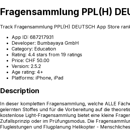
Fragensammlung PPL(H) DEU
Track Fragensammlung PPL(H) DEUTSCH App Store rankin
App ID: 687217931
Developer: Bumbayaya GmbH
Category: Education
Rating: 4.4 stars from 19 ratings
Price: CHF 50.00
Version: 2.5.2
Age rating: 4+
Platforms: iPhone, iPad
Description
In dieser kompletten Fragensammlung, welche ALLE Fäche
gelernten Stoffes und für die Vorbereitung auf die theoreti
kostenlose Light-Fragensammlung bietet eine kleine Fra
Zufallsprinzip oder im Prüfungsmodus. Die Fragensammlung i
Flugleistungen und Flugplanung Helikopter - Menschliche