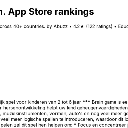
. App Store rankings
ross 40+ countries. by Abuzz • 4.2★ (122 ratings) • Educ
jk spel voor kinderen van 2 tot 6 jaar *** Brain game is e
or hersenontwikkeling helpt uw ​​kind geheugenvaardigheden
fruit, muziekinstrumenten, vormen, auto's en nog veel mee
veel meer logische spellen te introduceren, waardoor dit lo
 spelen zal dit spel hen helpen om: * Focus en concentreer j