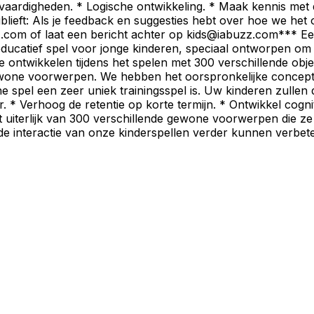
aardigheden. * Logische ontwikkeling. * Maak kennis met 
blieft: Als je feedback en suggesties hebt over hoe we het
com of laat een bericht achter op
kids@iabuzz.com
*** Ee
educatief spel voor jonge kinderen, speciaal ontworpen om g
ontwikkelen tijdens het spelen met 300 verschillende object
one voorwerpen. We hebben het oorspronkelijke concept v
e spel een zeer uniek trainingsspel is. Uw kinderen zullen d
er. * Verhoog de retentie op korte termijn. * Ontwikkel co
iterlijk van 300 verschillende gewone voorwerpen die ze op 
de interactie van onze kinderspellen verder kunnen verbe