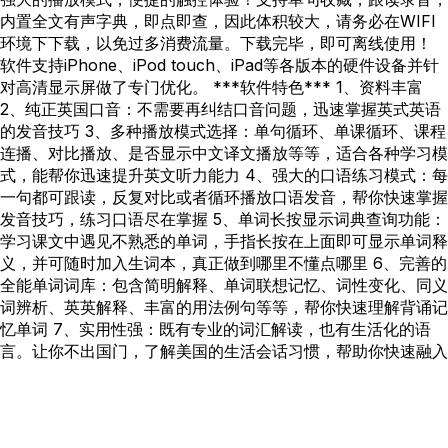
内置全文有声字典，即点即查，因此体积较大，请务必在WIFI
环境下下载，以免过多消费流量。下载完毕，即可离线使用！
软件支持iPhone、iPod touch、iPad等各版本的硬件设备并针
对高清显示屏做了专门优化。 ***软件特色*** 1、资料丰富
2、纯正英国口音：不需要再纠结口音问题，迅速掌握英式英语
的发音技巧 3、多种播放模式选择：单句循环、单课循环、课程
连播、对比播放、是否显示中文译文播放等等，适合各种学习模
式，能帮你迅速提升英文听力能力 4、强大的口语练习模式：每
一句都可跟读，反复对比或者循环播放口语发音，帮你快速掌握
发音技巧，练习口语尽在掌握 5、单词长按显示词典查询功能：
学习课文中遇见不熟悉的单词，手指长按在上面即可显示单词释
义，并可随时加入生词本，真正做到哪里不懂点哪里 6、完善的
全能单词词库：包含简明解释、单词联想记忆、词性变化、同义
词辨析、英英解释、丰富的用法例句等等，帮你快速理解背诵记
忆单词 7、实用性强：既有专业的词汇解读，也有生活化的语
言。让你不出国门，了解美国的生活会话习惯，帮助你快速融入