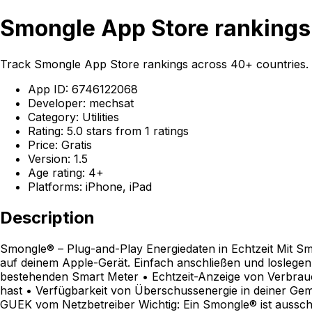
Smongle App Store rankings
Track Smongle App Store rankings across 40+ countries. by
App ID: 6746122068
Developer: mechsat
Category: Utilities
Rating: 5.0 stars from 1 ratings
Price: Gratis
Version: 1.5
Age rating: 4+
Platforms: iPhone, iPad
Description
Smongle® – Plug-and-Play Energiedaten in Echtzeit Mit Smo
auf deinem Apple-Gerät. Einfach anschließen und loslegen 
bestehenden Smart Meter • Echtzeit-Anzeige von Verbrauch
hast • Verfügbarkeit von Überschussenergie in deiner Gem
GUEK vom Netzbetreiber Wichtig: Ein Smongle® ist ausschl